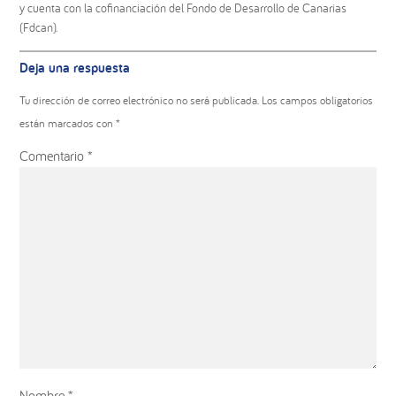
y cuenta con la cofinanciación del Fondo de Desarrollo de Canarias
(Fdcan).
Interacciones
Deja una respuesta
con
los
Tu dirección de correo electrónico no será publicada.
Los campos obligatorios
lectores
están marcados con
*
Comentario
*
Nombre
*