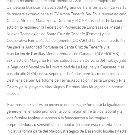
edición, recibieron un reconocimiento la Asociación de Mujeres de
Candelaria (Amucan), la Sociedad Agraria de Transformación (La Fast) y
de manera extraordinaria el CV Arona Tenerife Sur. En la tercera edición,
Cristina Almeida, María Ferraz Dobarro y el CIFP Las Indias. En la cuarta
edición, lo recibieron la Federación Provincial de Empresas del Metal y
Nuevas Tecnologías de Santa Cruz de Tenerife (Femete) y a la
Cooperativa Farmacéutica de Tenerife (COFARTE). En la quinta edición
fue para la Autoridad Portuaria de Santa Cruz de Tenerife y la
Asociación de Familias Monoparentales de Canarias (AFAMOCAN). La
sexta edición, Margarita Ramos, catedrática en Derecho del Trabajo y de
la Seguridad Social por la Universidad de La Laguna y a Cajasiete. Y el
pasado año 2024, con su séptima edición, los premios reconocieron a la
Destilería de San Bartolomé de Tejina, Asociación Inserta Empleo y Rita
Calero y a su proyecto Más Mujer y Premios Más Mujer, con un premio
especial.
‘Estamos con Ellas’ es un proyecto que persigue fomentar la igualdad de
género en el empleo, promover la conciliación entre la vida laboral y la
vida familiar, facilitar el acceso a la financiación a las mujeres
emprendedoras o sensibilizar a la población sobre esta materia. Esta
iniciativa forma parte del Marco Estratégico de Desarrollo Insular (Medi)