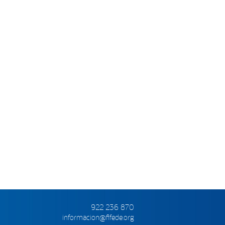
922 236 870
informacion@fifede.org