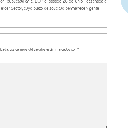
or -publicada en el BOP el pasado 28 de junio-, destinada a
ercer Sector, cuyo plazo de solicitud permanece vigente.
icada.
Los campos obligatorios están marcados con
*