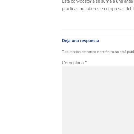
Esta convocatoria se suma a una anteri
prácticas no labores en empresas del T
Interacciones
con
Deja una respuesta
los
lectores
Tu dirección de correo electrónico no será publ
Comentario
*