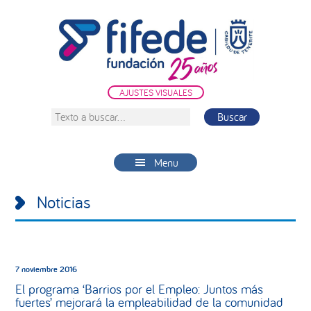
Saltar
Saltar
Saltar
a
al
a
la
contenido
la
navegación
principal
barra
principal
lateral
AJUSTES VISUALES
principal
Texto
a
buscar...
Menu
Noticias
7 noviembre 2016
El programa ‘Barrios por el Empleo: Juntos más
fuertes’ mejorará la empleabilidad de la comunidad