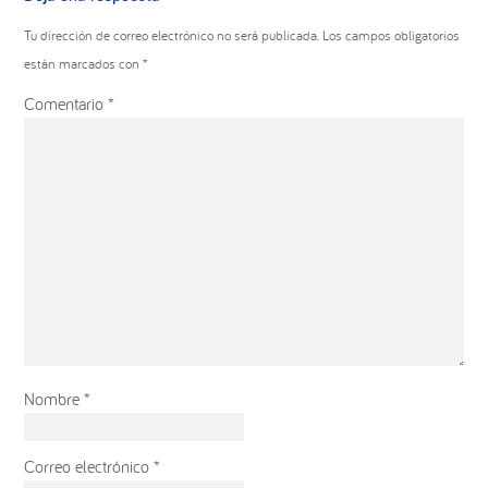
con
los
Tu dirección de correo electrónico no será publicada.
Los campos obligatorios
lectores
están marcados con
*
Comentario
*
Nombre
*
Correo electrónico
*