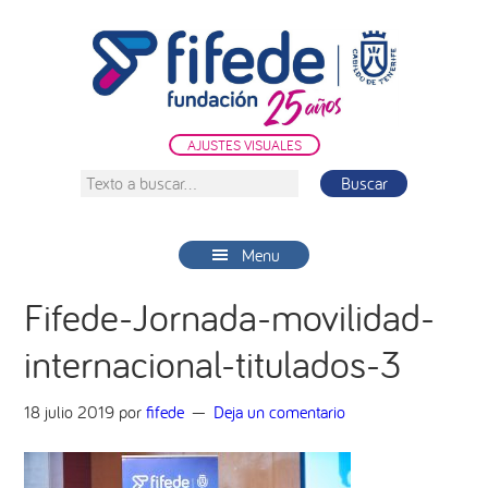
Saltar
Saltar
Saltar
a
al
a
la
contenido
la
navegación
principal
barra
principal
lateral
AJUSTES VISUALES
principal
Texto
a
buscar...
Menu
Fifede-Jornada-movilidad-
internacional-titulados-3
18 julio 2019
por
fifede
Deja un comentario