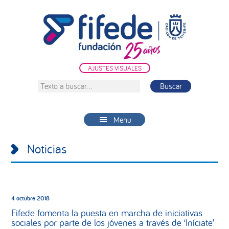
Saltar
Saltar
Saltar
a
al
a
la
contenido
la
navegación
principal
barra
principal
lateral
AJUSTES VISUALES
principal
Texto
a
buscar...
Menu
Noticias
4 octubre 2018
Fifede fomenta la puesta en marcha de iniciativas
sociales por parte de los jóvenes a través de ‘Iníciate’