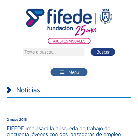
Saltar
Saltar
Saltar
a
al
a
la
contenido
la
navegación
principal
barra
principal
lateral
AJUSTES VISUALES
principal
Texto
a
buscar...
Menu
Noticias
2 mayo 2016
FIFEDE impulsará la búsqueda de trabajo de
cincuenta jóvenes con dos lanzaderas de empleo