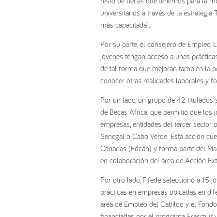
resto de becas que tenemos para la mo
universitarios a través de la estrateg
más capacitada”.
Por su parte, el consejero de Empleo, L
jóvenes tengan acceso a unas prácticas
de tal forma que mejoran también la pr
conocer otras realidades laborales y fo
Por un lado, un grupo de 42 titulados 
de Becas África, que permitió que los j
empresas, entidades del tercer sector
Senegal o Cabo Verde. Esta acción cue
Canarias (Fdcan) y forma parte del Mar
en colaboración del área de Acción Exte
Por otro lado, Fifede seleccionó a 15 j
prácticas en empresas ubicadas en dife
área de Empleo del Cabildo y el Fondo
financiadas por el programa Erasmus+