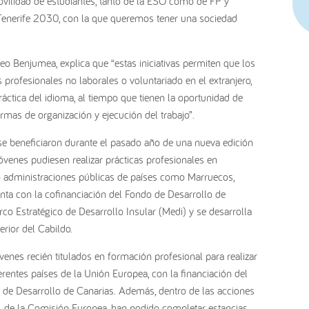
vilidad de estudiantes, tanto de la ESO como de FP y
ia Tenerife 2030, con la que queremos tener una sociedad
eo Benjumea, explica que “estas iniciativas permiten que los
 profesionales no laborales o voluntariado en el extranjero,
áctica del idioma, al tiempo que tienen la oportunidad de
rmas de organización y ejecución del trabajo”.
se beneficiaron durante el pasado año de una nueva edición
óvenes pudiesen realizar prácticas profesionales en
 o administraciones públicas de países como Marruecos,
nta con la cofinanciación del Fondo de Desarrollo de
co Estratégico de Desarrollo Insular (Medi) y se desarrolla
rior del Cabildo.
óvenes recién titulados en formación profesional para realizar
rentes países de la Unión Europea, con la financiación del
 de Desarrollo de Canarias. Además, dentro de las acciones
, de la Comisión Europea, han podido completar estancias