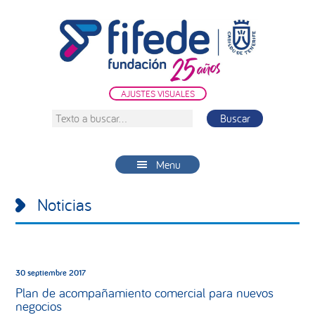
Saltar
Saltar
Saltar
a
al
a
la
contenido
la
navegación
principal
barra
principal
lateral
AJUSTES VISUALES
principal
Texto
a
buscar...
Menu
Noticias
30 septiembre 2017
Plan de acompañamiento comercial para nuevos
negocios