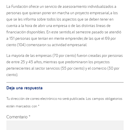
La Fundación ofrece un servicio de asesoramiento individualizados a
personas que quieran poner en marcha un proyecto empresarial, a los
que se les informa sobre todos los aspectos que se deben tener en
cuenta a la hora de abrir una empresa o de las distintas líneas de
financiación disponibles. En este sentido, el semestre pasado se atendió
a 151 personas que tenían en mente emprender, de las que el 69 por
ciento (104) comenzaron su actividad empresarial.
La mayoría de las empresas (70 por ciento) fueron creadas por personas
de entre 25 y 45 años, mientras que predominaron los proyectos
pertenecientes al sector servicios (55 por ciento) y el comercio (30 por
ciento).
Interacciones
Deja una respuesta
con
los
Tu dirección de correo electrónico no será publicada.
Los campos obligatorios
lectores
están marcados con
*
Comentario
*