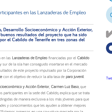
pr
articipantes en las Lanzaderas de Empleo
o, Desarrollo Socioeconómico y Acción Exterior,
buenos resultados del proyecto que ha sido
or el Cabildo de Tenerife en tres zonas del
 en las
Lanzaderas de Empleo
financiadas por el
Cabildo
y sur de la isla han conseguido insertarse en el mercado
esultados de este proyecto impulsado por la Corporación
je
con el objetivo de reducir la alta tasa de
paro juvenil
.
Twe
cioeconómico y Acción Exterior
,
Carmen Luz Baso
, que
participantes en la sede del Cabildo, explica que se trata
dirigidas de manera exclusiva a los más jóvenes para que
ades y conocimientos que les ayuden a obtener mejores
. “Estamos inmersos en una coyuntura marcada por la