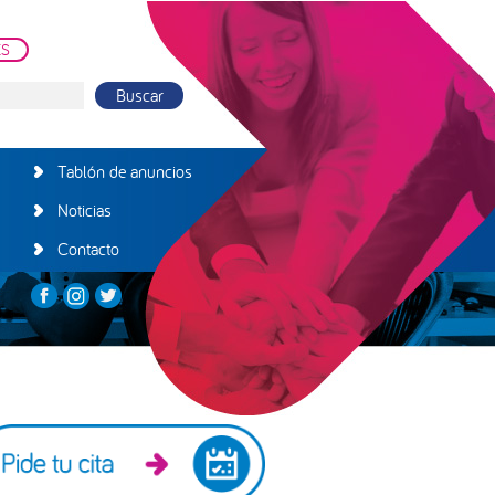
ES
Tablón de anuncios
Noticias
Contacto
arra
teral