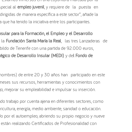
special al
empleo juvenil
, y requiere de
la
puesta
en
irigidas de manera específica a este sector”, añade la
ue ha tenido la iniciativa entre los participantes.
sular para la Formación, el Empleo y el Desarrollo
r la
Fundación Santa María la Real
,
las tres Lanzaderas
de
bildo de Tenerife con una partida de 92.000 euros,
égico de Desarrollo Insular (MEDI)
y de
l Fondo de
9 hombres) de entre 20 y 30 años han
participado en este
meses sus recursos, herramientas y conocimientos con
jo, mejorar su empleabilidad e impulsar su inserción.
ado trabajo por cuenta ajena en diferentes sectores, como
gricultura, energía, medio ambiente, sanidad o educación.
o por el autoempleo, abriendo su propio negocio y nueve
stán realizando Certificados de Profesionalidad con