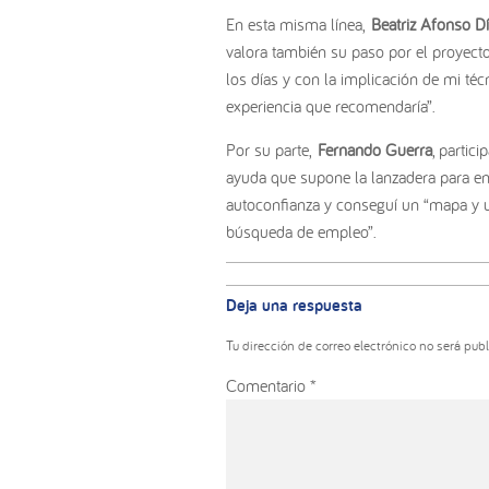
En esta misma línea,
Beatriz Afonso D
valora también su paso por el proyecto
los días y con la implicación de mi té
experiencia que recomendaría”.
Por su parte,
Fernando Guerra
, partic
ayuda que supone la lanzadera para enf
autoconfianza y conseguí un “mapa y 
búsqueda de empleo”.
Interacciones
con
Deja una respuesta
los
lectores
Tu dirección de correo electrónico no será publ
Comentario
*