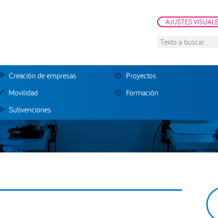
AJUSTES VISUAL
Texto
a
buscar...
Creación de empresas
Proyectos
Movilidad
Formación
Subvenciones
B
la