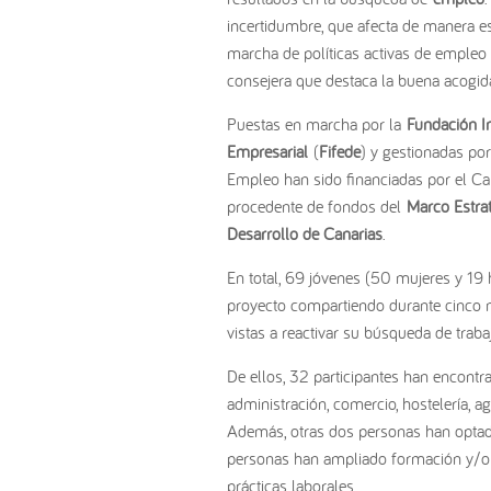
incertidumbre, que afecta de manera e
marcha de políticas activas de empleo d
consejera que destaca la buena acogida q
Puestas en marcha por la
Fundación In
Empresarial
(
Fifede
) y gestionadas po
Empleo han sido financiadas por el Ca
procedente de fondos del
Marco Estrat
Desarrollo de Canarias
.
En total, 69 jóvenes (50 mujeres y 1
proyecto compartiendo durante cinco 
vistas a reactivar su búsqueda de traba
De ellos, 32 participantes han encontr
administración, comercio, hostelería, a
Además, otras dos personas han optad
personas han ampliado formación y/o e
prácticas laborales.