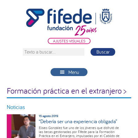
Saltar
Saltar
Saltar
a
al
a
la
contenido
la
navegación
principal
barra
principal
lateral
AJUSTES VISUALES
principal
Texto
a
buscar...
Menu
Formación práctica en el extranjero >
Noticias
15 agosto 2019
“Debería ser una experiencia obligada”
Eliseo González fue uno de los jóvenes que disfrutó de
las becas gestionadas por Fifede para la Formación
Práctica en el Extranjero, impulsadas por el Cabildo de