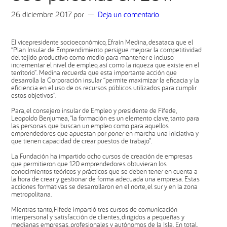
26 diciembre 2017
por
Deja un comentario
El vicepresidente socioeconómico, Efraín Medina, desataca que el
“Plan Insular de Emprendimiento persigue mejorar la competitividad
del tejido productivo como medio para mantener e incluso
incrementar el nivel de empleo, así como la riqueza que existe en el
territorio”. Medina recuerda que esta importante acción que
desarrolla la Corporación insular “permite maximizar la eficacia y la
eficiencia en el uso de os recursos públicos utilizados para cumplir
estos objetivos”.
Para, el consejero insular de Empleo y presidente de Fifede,
Leopoldo Benjumea, “la formación es un elemento clave, tanto para
las personas que buscan un empleo como para aquellos
emprendedores que apuestan por poner en marcha una iniciativa y
que tienen capacidad de crear puestos de trabajo”.
La Fundación ha impartido ocho cursos de creación de empresas
que permitieron que 120 emprendedores obtuvieran los
conocimientos teóricos y prácticos que se deben tener en cuenta a
la hora de crear y gestionar de forma adecuada una empresa. Estas
acciones formativas se desarrollaron en el norte, el sur y en la zona
metropolitana.
Mientras tanto, Fifede impartió tres cursos de comunicación
interpersonal y satisfacción de clientes, dirigidos a pequeñas y
medianas empresas, profesionales y autónomos de la Isla. En total,