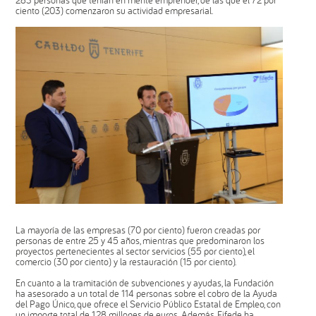
283 personas que tenían en mente emprender, de las que el 72 por
ciento (203) comenzaron su actividad empresarial.
La mayoría de las empresas (70 por ciento) fueron creadas por
personas de entre 25 y 45 años, mientras que predominaron los
proyectos pertenecientes al sector servicios (55 por ciento), el
comercio (30 por ciento) y la restauración (15 por ciento).
En cuanto a la tramitación de subvenciones y ayudas, la Fundación
ha asesorado a un total de 114 personas sobre el cobro de la Ayuda
del Pago Único, que ofrece el Servicio Público Estatal de Empleo, con
un importe total de 1,28 millones de euros. Además, Fifede ha