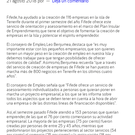
21 agosto 2018
por
Deja un comentario
Fifede, ha ayudado a la creación de 116 empresas en la isla de
Tenerife durante el primer semestre del año. Fifede ofrece este
servicio de orientación y asesoramiento en el marco del Plan Insular
de Emprendimiento, que tiene el objetivo de fomentar la creación de
empresas en la Isla y potenciar el espíritu emprendedor.
El consejero de Empleo, Leo Benjumea, destaca que “es muy
importante estar con los pequeños empresarios, que son quienes
tienen un mayor peso en la creación de empleo en nuestra Isla y
debemos trabajar para que tengan posibilidades de ofrecer
contratos de calidad”. Asimismo, Benjumea recuerda “que a través
del servicio de creación de empresas de Fifede se han puesto en
marcha más de 800 negocios en Tenerife en los últimos cuatro
años”.
El consejero de Empleo señala que “Fifede ofrece un servicio de
asesoramiento individualizados a personas que quieran poner en
marcha un proyecto empresarial, a los que se les informa sobre
todos los aspectos que se deben tener en cuenta a la hora de abrir
una empresa o de las distintas líneas de financiación disponibles”.
Así, el semestre pasado Fifede atendió a 153 personas que querían
emprender, de las que el 76 por ciento comenzaron su actividad
empresarial. La mayoría de las empresas (75 por ciento) fueron
creadas por personas de entre 25 y 45 años, mientras que
predominaron los proyectos pertenecientes al sector servicios (54
por ciento), el comercio (25 por ciento) y la restauración (18 por