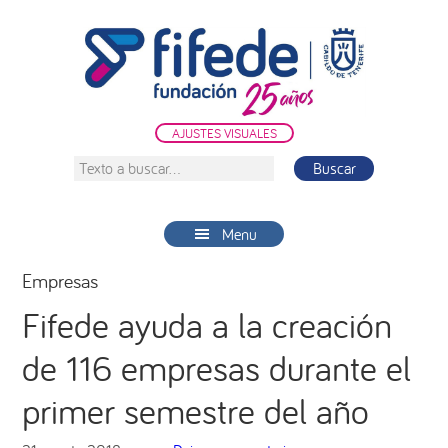
Saltar
Saltar
Saltar
a
al
a
la
contenido
la
navegación
principal
barra
principal
lateral
AJUSTES VISUALES
principal
Texto
a
buscar...
Menu
Empresas
Fifede ayuda a la creación
de 116 empresas durante el
primer semestre del año